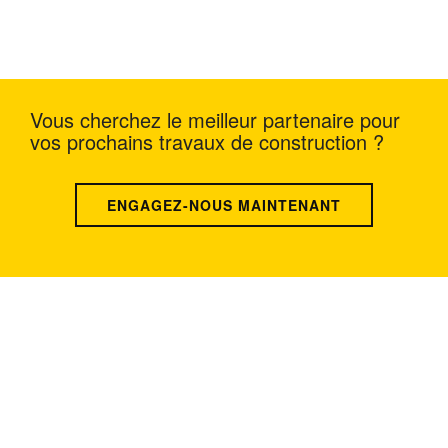
Vous cherchez le meilleur partenaire pour
vos prochains travaux de construction ?
ENGAGEZ-NOUS MAINTENANT
EMPLACEMENT USA : 1800 PEACHTREE ST
NW STE 410, ATLANTA, GA 30309
EMPLACEMENT CHINE : Room
2505/2512,No.464 Xinlinwan Road,Jimei