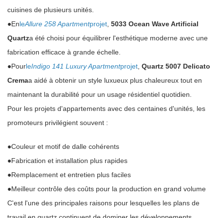
cuisines de plusieurs unités.
●
En
le
Allure 258 Apartment
projet
,
5033 Ocean Wave Artificial
Quartz
a été choisi pour équilibrer l'esthétique moderne avec une
fabrication efficace à grande échelle.
●
Pour
le
Indigo 141 Luxury Apartment
projet
,
Quartz 5007 Delicato
Crema
a aidé à obtenir un style luxueux plus chaleureux tout en
maintenant la durabilité pour un usage résidentiel quotidien.
Pour les projets d'appartements avec des centaines d'unités, les
promoteurs privilégient souvent :
●
Couleur et motif de dalle cohérents
●
Fabrication et installation plus rapides
●
Remplacement et entretien plus faciles
●
Meilleur contrôle des coûts pour la production en grand volume
C'est l'une des principales raisons pour lesquelles les plans de
travail en quartz continuent de dominer les développements