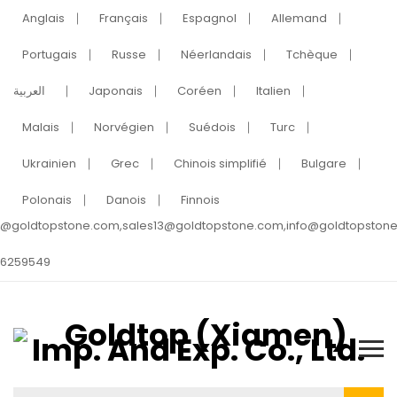
Anglais
Français
Espagnol
Allemand
Portugais
Russe
Néerlandais
Tchèque
العربية
Japonais
Coréen
Italien
Malais
Norvégien
Suédois
Turc
Ukrainien
Grec
Chinois simplifié
Bulgare
Polonais
Danois
Finnois
s@goldtopstone.com,sales13@goldtopstone.com,info@goldtopston
 6259549