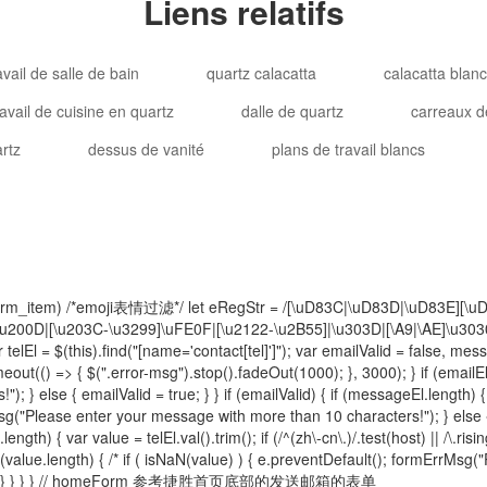
Liens relatifs
avail de salle de bain
quartz calacatta
calacatta blanc
avail de cuisine en quartz
dalle de quartz
carreaux d
rtz
dessus de vanité
plans de travail blancs
e.log(form_item) /*emoji表情过滤*/ let eRegStr = /[\uD83C|\uD83D|\uD83E
00D|[\u203C-\u3299]\uFE0F|[\u2122-\u2B55]|\u303D|[\A9|\AE]\u3030|\uA9
elEl = $(this).find("[name='contact[tel]']"); var emailValid = false, mess
ut(() => { $(".error-msg").stop().fadeOut(1000); }, 3000); } if (emailEl.len
 } else { emailValid = true; } } if (emailValid) { if (messageEl.length) {
rMsg("Please enter your message with more than 10 characters!"); } else {
gth) { var value = telEl.val().trim(); if (/^(zh\-cn\.)/.test(host) || /\.risi
ength) { /* if ( isNaN(value) ) { e.preventDefault(); formErrMsg("Ple
ber"); */ } } } } // homeForm 参考捷胜首页底部的发送邮箱的表单