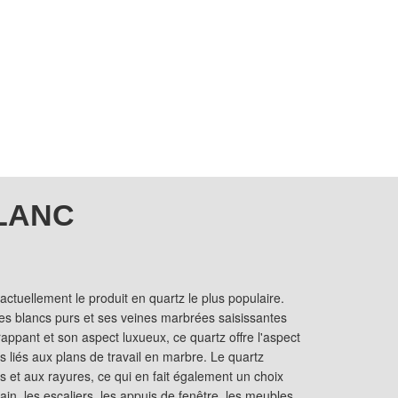
LANC
 actuellement le produit en quartz le plus populaire.
ses blancs purs et ses veines marbrées saisissantes
rappant et son aspect luxueux, ce quartz offre l'aspect
 liés aux plans de travail en marbre. Le quartz
es et aux rayures, ce qui en fait également un choix
bain, les escaliers, les appuis de fenêtre, les meubles