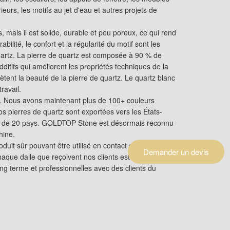
eurs, les motifs au jet d'eau et autres projets de
, mais il est solide, durable et peu poreux, ce qui rend
ilité, le confort et la régularité du motif sont les
quartz. La pierre de quartz est composée à 90 % de
additifs qui améliorent les propriétés techniques de la
ètent la beauté de la pierre de quartz. Le quartz blanc
ravail.
z. Nous avons maintenant plus de 100+ couleurs
os pierres de quartz sont exportées vers les États-
plus de 20 pays. GOLDTOP Stone est désormais reconnu
hine.
 sûr pouvant être utilisé en contact direct avec les
Demander un devis
haque dalle que reçoivent nos clients est de la qualité
ng terme et professionnelles avec des clients du