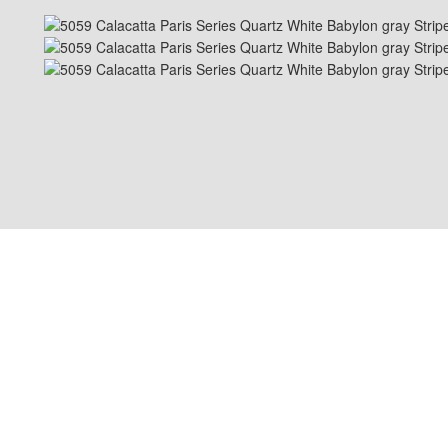
E 410, ATLANTA, GA
sales@goldtopstone.c
+86-150-8034-1449
linwan Road,Jimei
+1(470)231-6626
/
+1(6
0479
urMaung, Samutsakhon
Mobilier en pierre
/
Pierre 