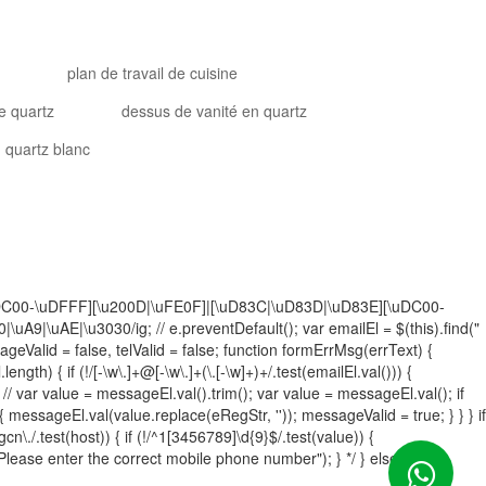
plan de travail de cuisine
e quartz
dessus de vanité en quartz
quartz blanc
][\uDC00-\uDFFF][\u200D|\uFE0F]|[\uD83C|\uD83D|\uD83E][\uDC00-
|\uAE|\u3030/ig; // e.preventDefault(); var emailEl = $(this).find("
ageValid = false, telValid = false; function formErrMsg(errText) {
gth) { if (!/[-\w\.]+@[-\w\.]+(\.[-\w]+)+/.test(emailEl.val())) {
 // var value = messageEl.val().trim(); var value = messageEl.val(); if
 messageEl.val(value.replace(eRegStr, '')); messageValid = true; } } } if
ngcn\./.test(host)) { if (!/^1[3456789]\d{9}$/.test(value)) {
ase enter the correct mobile phone number"); } */ } else { /*