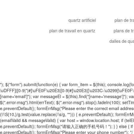
quartz artificiel
plan de tr
plan de travail en quartz
plans de tr
dalles de qua
"); $("form").submit(function(e) { var form_item = $(this); consol
\uDFFF]|[0-9|*|#]\uFE0F\u20E3|[0-9|#]\u20E3|[\u203C-\u3299]\uFE0F\u2
[name='email']"); var messageEl = $(this).find("[name='message']"); var t
$(".error-msg").html(errText); $(".error-msg").stop().fadeIn(100); setTimeo
e.preventDefault(); formErrMsg("Please enter the correct email address!");
(!/\S{10,}/g.test(value.replace(/\s/g, ""))) { e.preventDefault(); formEr
(emailValid && messageValid) { var host = window.location.host; if (telEl.len
e.preventDefault(); formErrMsg("请输入正确的手机号码！"); } } else { if (value.l
e.preventDefault(); formErrMsg("Please enter your phone num