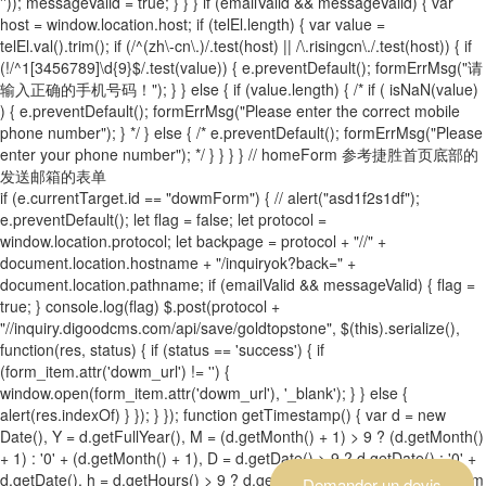
'')); messageValid = true; } } } if (emailValid && messageValid) { var
host = window.location.host; if (telEl.length) { var value =
telEl.val().trim(); if (/^(zh\-cn\.)/.test(host) || /\.risingcn\./.test(host)) { if
(!/^1[3456789]\d{9}$/.test(value)) { e.preventDefault(); formErrMsg("请
输入正确的手机号码！"); } } else { if (value.length) { /* if ( isNaN(value)
) { e.preventDefault(); formErrMsg("Please enter the correct mobile
phone number"); } */ } else { /* e.preventDefault(); formErrMsg("Please
enter your phone number"); */ } } } } // homeForm 参考捷胜首页底部的
发送邮箱的表单
if (e.currentTarget.id == "dowmForm") { // alert("asd1f2s1df");
e.preventDefault(); let flag = false; let protocol =
window.location.protocol; let backpage = protocol + "//" +
document.location.hostname + "/inquiryok?back=" +
document.location.pathname; if (emailValid && messageValid) { flag =
true; } console.log(flag) $.post(protocol +
"//inquiry.digoodcms.com/api/save/goldtopstone", $(this).serialize(),
function(res, status) { if (status == 'success') { if
(form_item.attr('dowm_url') != '') {
window.open(form_item.attr('dowm_url'), '_blank'); } } else {
alert(res.indexOf) } }); } }); function getTimestamp() { var d = new
Date(), Y = d.getFullYear(), M = (d.getMonth() + 1) > 9 ? (d.getMonth()
+ 1) : '0' + (d.getMonth() + 1), D = d.getDate() > 9 ? d.getDate() : '0' +
d.getDate(), h = d.getHours() > 9 ? d.getHours() : '0' + d.getHours(), m
Demander un devis