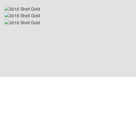
EMPLACEMENT USA : 1800 PEACHTREE ST
NW STE 410, ATLANTA, GA 30309
EMPLACEMENT CHINE : Room
2505/2512,No.464 Xinlinwan Road,Jimei