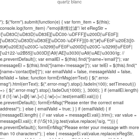
quartz blanc
"); $("form").submit(function(e) { var form_item = $(this);
console.log(form_item) /*emoji表情过滤*/ let eRegStr =
/[\uD83C|\uD83D|\uD83E][\uDC00-\uDFFF][\u200D|\uFE0F]|
[\uD83C|\uD83D|\uD83E][\uDC00-\uDFFF]|[0-9|*|#]\uFE0F\u20E3|[0-
9|#]\u20E3|[\u203C-\u3299]\uFE0F\u200D|[\u203C-\u3299]\uFE0F|
[\u2122-\u2B55]|\u303D|[\A9|\AE]\u3030|\uA9|\uAE|\u3030/ig; //
e.preventDefault(); var emailEl = $(this).find("[name='email']"); var
messageEl = $(this).find("[name='message']"); var telEl = $(this).find("
[name='contact[tel]']"); var emailValid = false, messageValid = false,
telValid = false; function formErrMsg(errText) { $(".error-
msg").html(errText); $(".error-msg").stop().fadeIn(100); setTimeout(()
=> { $(".error-msg").stop().fadeOut(1000); }, 3000); } if (emailEl.length)
{ if (!/[-\w\.]+@[-\w\.]+(\.[-\w]+)+/.test(emailEl.val())) {
e.preventDefault(); formErrMsg("Please enter the correct email
address!"); } else { emailValid = true; } } if (emailValid) { if
(messageEl.length) { // var value = messageEl.val().trim(); var value =
messageEl.val(); if (!/\S{10,}/g.test(value.replace(/\s/g, ""))) {
e.preventDefault(); formErrMsg("Please enter your message with more
than 10 characters!"); } else { messageEl.val(value.replace(eRegStr,